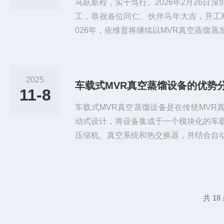
马跃新程，实干笃行。2026年2月26日
工，恭祝各位同仁、伙伴马年大吉，开工
026年，依维普将继续以MVR真空蒸馏
板干燥器为核心，深耕工业废水0排放与
绿色转型，用专业服务助力企业实现环保
年，依维普将坚守初心，以更高效的设备
2025
车载式MVR真空蒸馏设备的优势
携手，共赴高质量发展新征程，为工业绿
11-8
年事业齐头并进，业绩马...
车载式MVR真空蒸馏设备是在传统MVR
动式设计，将设备集成于一个模块化的车
压缩机、真空系统和热交换器，并结合自
稳定的工作性能。它适用于一些需求变化
够在多个区域内提供便捷的蒸馏分离服务
计具有较强的灵活性和适应性，能够在不
使用。车载式MVR真空蒸馏设备的优势：
共 1
VR技术通过压缩蒸汽回收热量...