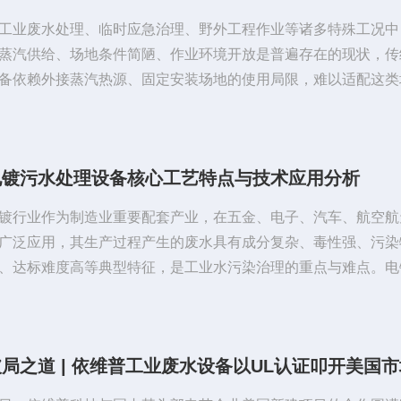
工业废水处理、临时应急治理、野外工程作业等诸多特殊工况中
蒸汽供给、场地条件简陋、作业环境开放是普遍存在的现状，传
备依赖外接蒸汽热源、固定安装场地的使用局限，难以适配这类
业需求。移动式MVR蒸发器依托自身独特的工作原理与撬装
，能够脱离传统蒸汽系统独立运行，是适配野外、无蒸汽作业场
蒸发处理设备，可有效解决各类野外工况下的物料浓缩、废水减
电镀污水处理设备核心工艺特点与技术应用分析
难题。传统多效蒸发器的运行需要持续的外接蒸汽作为热源，整
要配套蒸汽锅炉、管道输送系统、固...
镀行业作为制造业重要配套产业，在五金、电子、汽车、航空航
广泛应用，其生产过程产生的废水具有成分复杂、毒性强、污染
、达标难度高等典型特征，是工业水污染治理的重点与难点。电
常含有铬、镍、铜、锌、镉等重金属离子、酸碱、表面活性剂、
各类添加剂，若直接排放会对土壤、水体、生态环境与人体健康
危害。随着环保监管日趋严格，以及企业节水减排、资源回收需
升，现代化电镀污水处理设备朝着分质分类、靶向处理、高效稳
自控、资源化回用、低碳节能方向...