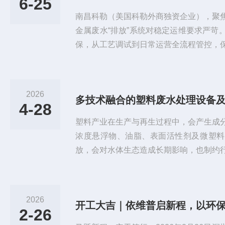
6-25
南昌科勒（美国科勒外商独资企业），聚
金属废水“排放”系统对稳定运维要求严苛
保，从工艺调试到日常运营全流程管控，
压缩运维成本，获客户高度认可。针对核
突破技术壁垒，实现现场维修/保养——
机时间与费用，筑牢生产连续性防线。从
2026
多技术融合的塑料废水处理设备
复，依维普以专业服务助力“绿色工厂”降
4-28
维。维修前：维修后：
塑料产业在生产与再生过程中，会产生成
浓度悬浮物、油脂、表面活性剂及微塑料
放，会对水体生态造成长期影响，也制约
备作为解决此类污染问题的核心载体，融
术，通过系统化处理流程，实现废水净化
料产业环保转型的关键支撑。一、塑料废
2026
开工大吉｜依维普启新程，以环保科
水的来源广泛，涵盖塑料清洗、造粒、注
2-26
工序产生的废水成分差异较大，但整体...