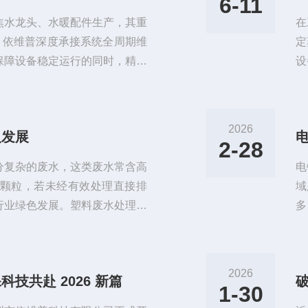
6-11
焦水龙头、水暖配件生产，其重
在
。依维普深度承接系统全周期维
定
保障设备稳定运行的同时，精准
设
心进口部件蒸汽压缩机，依维普
作
替代传统返厂模式，大幅减少停
构
系统运维到进口设备本地化修
流
2026
及发展
本增效，树立重金属废水处理运
理
2-28
需
分复杂的废水，这类废水常含高
电
颗粒，若未经有效处理直接排
域
行业绿色发展。塑料废水处理设
多
合物理、化学、生物等多领域技
中
与资源回用的双重目标，成为塑
及
水的特点与处理核心难点塑料废
重
2026
技共赴 2026 新篇
塑、吹膜等多个生产环节，不同
提
1-30
能