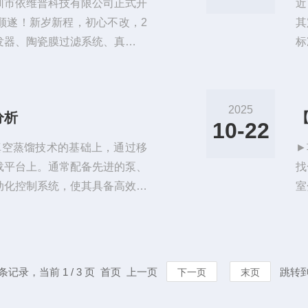
深圳市依维普科技有限公司正式开
近
顺遂！新岁新程，初心不改，2
其
蒸发器、陶瓷膜过滤系统、真空刮
标
节能环保领域，以技术创新赋能
举
合规与节能增效双突破。新的一
了
、更*的方案，与行业同仁并肩
备
2025
分析
色发展注入强劲动力！祝各位马
邦
10-22
公
真空蒸馏技术的基础上，通过移
►
载平台上。通常配备先进的泵、
找
动化控制系统，使其具备高效、
室
较大或场地受限的工业场所，能
缩
。与固定式设备相比，车载式设
客
同的工作环境和需求下灵活调配
离
1、高效节能，降低能源消耗M
压
8 条记录，当前 1 / 3 页 首页 上一页
跳转
下一页
末页
耗