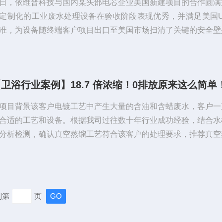
日，依维普科技与国内某头部电芯企业美国新建项目的合作圆满
定制化的工业废水处理设备在验收阶段表现优秀，并满足美国U
准，为设备随终端客户项目出口至美国市场扫清了关键的安全壁
标志着国产高端环保装备在对接国际标准、服务全球客户的道路
坚实的一步。1、UL认证|安全通行证对于意欲进入北美市场的
而言，UL认证是由美国保险商试验所设立的安全认证制度。它
法律强制，却因其高市场认可度，已成为设备制造商、采购商乃
司的“安全语言”。对于废水处...
项目背景该客户电镀工艺中产生大量的含油和含蜡废水，客户一
合适的工艺和设备。根据我司过往数十年行业成功经验，结合水
分析检测，确认真空蒸馏工艺符合该客户的处理要求，推荐真空
工艺线路。为应对将来的大规模实际生产工况，我司安排用实际
户现场进行中试。►设备原理蒸发主要利用水和其它物质的沸点
水和污染物（大部分污染物的沸点大大高于水）。负压蒸馏，通
缩机制造真空，降低水的沸点，从而得到更好的蒸馏水和更经
到第
页
。MVR（机械蒸汽再压缩）：将蒸...