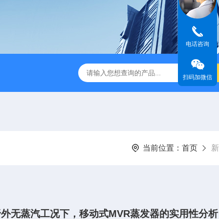
电话咨询
高COD废水处理设备
MVR负压蒸馏设备
真空刮板干燥器
扫码加微信
当前位置：
首页
新
野外无蒸汽工况下，移动式MVR蒸发器的实用性分析